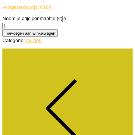
Voorgestelde prijs:
€
0,00
Noem je prijs per maaltje (€)
Amonia
Caramel
Toevoegen aan winkelwagen
-
Categorie:
muziek
29
nov
aantal