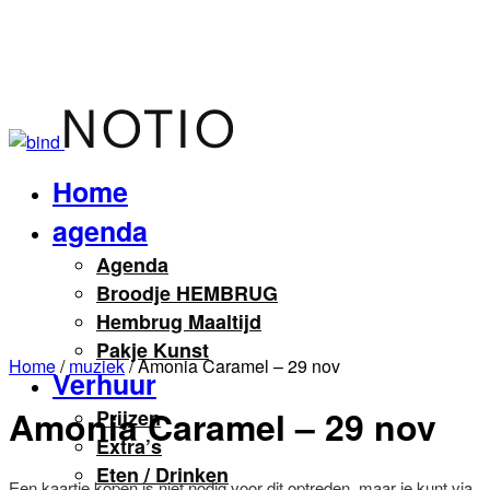
Home
agenda
Agenda
Broodje HEMBRUG
Hembrug Maaltijd
Pakje Kunst
Home
/
muziek
/ Amonia Caramel – 29 nov
Verhuur
Amonia Caramel – 29 nov
Prijzen
Extra’s
Eten / Drinken
Een kaartje kopen is niet nodig voor dit optreden, maar je kunt via