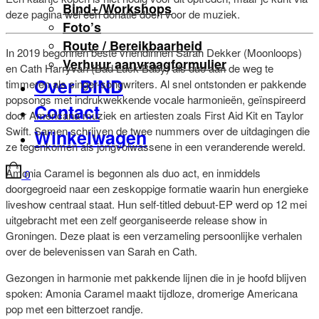
Bind+/Workshops
deze pagina wel een donatie doen voor de muziek.
Foto’s
Route / Bereikbaarheid
In 2019 begonnen beste vriendinnen Sarah Dekker (Moonloops)
Verhuur aanvraagformulier
en Cath Harryvan (Bad Luck Baby) als duo aan de weg te
Over BIND
timmeren als singer-songwriters. Al snel ontstonden er pakkende
popsongs met indrukwekkende vocale harmonieën, geïnspireerd
Contact
door Americana muziek en artiesten zoals First Aid Kit en Taylor
Swift. Samen schrijven de twee nummers over de uitdagingen die
Winkelwagen
ze tegenkomen als jongvolwassene in een veranderende wereld.
Amonia Caramel is begonnen als duo act, en inmiddels
0
doorgegroeid naar een zeskoppige formatie waarin hun energieke
liveshow centraal staat. Hun self-titled debuut-EP werd op 12 mei
uitgebracht met een zelf georganiseerde release show in
Groningen. Deze plaat is een verzameling persoonlijke verhalen
over de belevenissen van Sarah en Cath.
Gezongen in harmonie met pakkende lijnen die in je hoofd blijven
spoken: Amonia Caramel maakt tijdloze, dromerige Americana
pop met een bitterzoet randje.